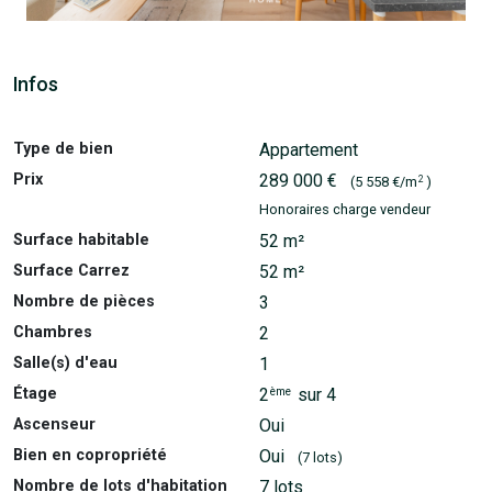
Infos
Type de bien
Appartement
Prix
289 000 €
2
(5 558 €/m
)
Honoraires charge vendeur
Surface habitable
52 m²
Surface Carrez
52 m²
Nombre de pièces
3
Chambres
2
Salle(s) d'eau
1
ème
Étage
2
sur 4
Ascenseur
Oui
Bien en copropriété
Oui
(7 lots)
Nombre de lots d'habitation
7 lots