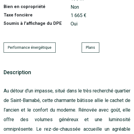
Type de bien
Maison
Prix
549 000 €
2
(6 169 €/m
)
Honoraires charge vendeur
Surface habitable
89 m²
Nombre de pièces
4
Chambres
3
Salle(s) de bain
1
Nombre de niveaux
2
Ascenseur
Non
Balcon
10 m²
Jardin
150 m²
Terrain
195 m²
Bien en copropriété
Non
Taxe foncière
1 665 €
Soumis à l'affichage du DPE
Oui