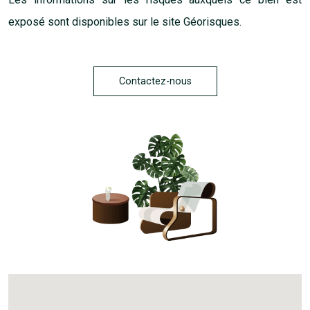
dégagée. Edifiée sur une parcelle de 200 m² exposée plein
Sud, la maison profite d’un environnement particulièrement
calme et recherché. Une dépendance située au fond du jardin
complète ce bien et offre de nombreuses possibilités
d’aménagement : espace de rangement, atelier ou un futur
aménagement selon vos besoins. Un bien rare, idéal pour
une vie de famille, au cœur d’un quartier résidentiel apprécié
pour sa tranquillité et sa proximité immédiate avec toutes
les commodités.
Les informations sur les risques auxquels ce bien est
exposé sont disponibles sur le site
Géorisques
.