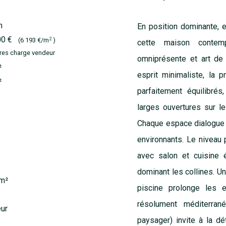
n
En position dominante, e
00 €
2
(6 193 €/m
)
cette maison contemp
res charge vendeur
omniprésente et art de 
²
esprit minimaliste, la 
²
parfaitement équilibré
larges ouvertures sur l
Chaque espace dialogue 
environnants. Le niveau 
avec salon et cuisine 
dominant les collines. Un
 m²
piscine prolonge les 
résolument méditerrané
eur
paysager) invite à la dé