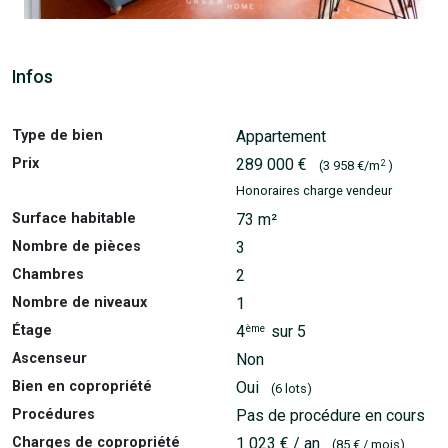
Infos
Type de bien
Appartement
Prix
289 000 €
2
(3 958 €/m
)
Honoraires charge vendeur
Surface habitable
73 m²
Nombre de pièces
3
Chambres
2
Nombre de niveaux
1
ème
Étage
4
sur 5
Ascenseur
Non
Bien en copropriété
Oui
(6 lots)
Procédures
Pas de procédure en cours
Charges de copropriété
1 023 € / an
(85 € / mois)